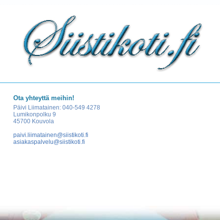
Ota yhteyttä meihin!
Päivi Liimatainen: 040-549 4278
Lumikonpolku 9
45700 Kouvola
paivi.liimatainen@siistikoti.fi
asiakaspalvelu@siistikoti.fi